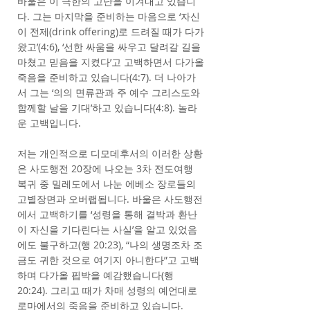
바울은 이 극한의 고난을 이겨내고 있습니
다. 그는 마지막을 준비하는 마음으로 ‘자신
이 전제(drink offering)로 드려질 때가 다가
왔고’(4:6), ‘선한 싸움을 싸우고 달려갈 길을
마쳤고 믿음을 지켰다’고 고백하면서 다가올
죽음을 준비하고 있습니다(4:7). 더 나아가
서 그는 ‘의의 면류관과 주 예수 그리스도와
함께할 날을 기대’하고 있습니다(4:8). 놀라
운 고백입니다.
저는 개인적으로 디모데후서의 이러한 상황
은 사도행전 20장에 나오는 3차 전도여행
복귀 중 밀레도에서 나눈 에베소 장로들의
고별장면과 오버랩됩니다. 바울은 사도행전
에서 고백하기를 ‘성령을 통해 결박과 환난
이 자신을 기다린다는 사실’을 알고 있었음
에도 불구하고(행 20:23), “나의 생명조차 조
금도 귀한 것으로 여기지 아니한다”고 고백
하며 다가올 핍박을 예감했습니다(행
20:24). 그리고 때가 차매 성령의 예언대로
로마에서의 죽음을 준비하고 있습니다.