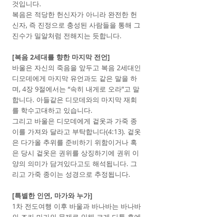
것입니다.
복음은 적당한 헌신자가 아니라 완전한 헌
신자, 즉 진정으로 충성된 사람들을 통해 그
진수가 밀알처럼 전해지는 듯합니다.
[복음 2세대를 향한 마지막 전언]
바울은 자신의 죽음을 앞두고 복음 2세대인
디모데에게 마지막 유언과도 같은 말을 하
며, 4장 9절에서는 “속히 내게로 오라”고 말
합니다. 아들같은 디모데와의 마지막 재회
를 학수고대하고 있습니다.
그리고 바울은 디모데에게 겉옷과 가죽 종
이를 가져와 달라고 부탁합니다(4:13). 겉옷
은 다가올 추위를 준비하기 위함이거나 혹
은 당시 겉옷은 권위를 상징하기에 권위 이
양의 의미가 담겨있다고도 해석됩니다. 그
리고 가죽 종이는 성경으로 추정됩니다.
[특별한 인연, 마가와 누가]
1차 전도여행 이후 바울과 바나바는 바나바
의 조카 마가의 문제로 인해 크게 다툰 후에