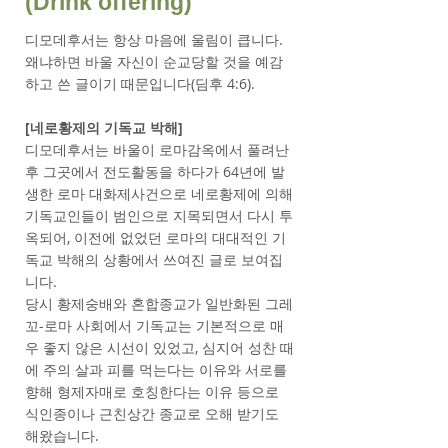
(Drink offering)
디모데후서는 항상 마음에 울림이 큽니다.
왜냐하면 바울 자신이 순교당할 것을 예감
하고 쓴 글이기 때문입니다(딤후 4:6).
[네로황제의 기독교 박해]
디모데후서는 바울이 로마감옥에서 풀려난
후 그곳에서 전도활동을 하다가 64년에 발
생한 로마 대화제사건으로 네로황제에 의해
기독교인들이 범인으로 지목되면서 다시 투
옥되어, 이전에 없었던 로마의 대대적인 기
독교 박해의 상황에서 쓰여진 글로 보여집
니다.
당시 황제숭배와 혼합종교가 일반화된 그레
꼬-로마 사회에서 기독교는 기본적으로 매
우 좋지 않은 시선이 있었고, 심지어 성찬 때
에 주의 살과 피를 먹는다는 이유와 서로를
향해 형제자매로 호칭한다는 이유 등으로
식인종이나 근친상간 종교로 오해 받기도
해왔습니다.