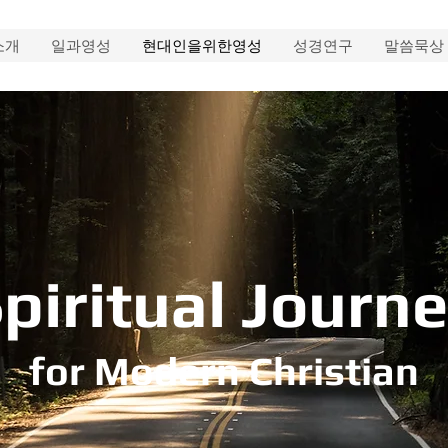
소개
일과영성
현대인을위한영성
성경연구
말씀묵상
piritual Journ
for Modern Christian