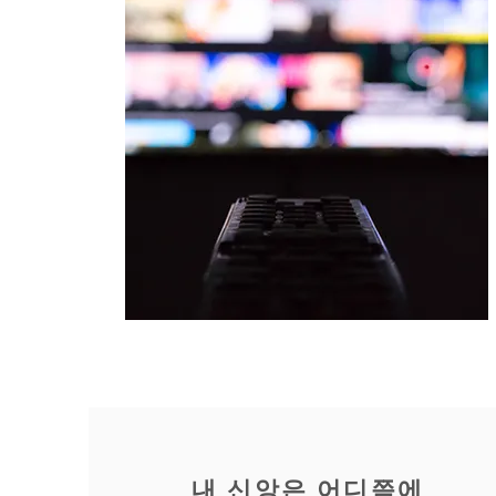
내 신앙은 어디쯤에